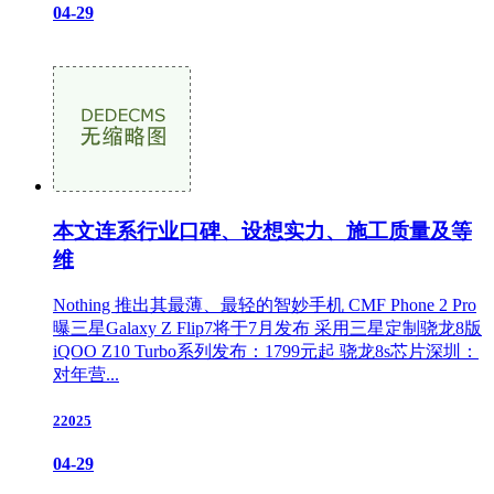
04-29
本文连系行业口碑、设想实力、施工质量及等
维
Nothing 推出其最薄、最轻的智妙手机 CMF Phone 2 Pro
曝三星Galaxy Z Flip7将于7月发布 采用三星定制骁龙8版
iQOO Z10 Turbo系列发布：1799元起 骁龙8s芯片深圳：
对年营...
22025
04-29