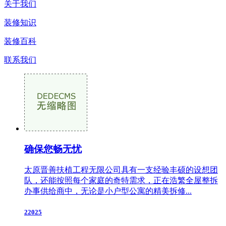
关于我们
装修知识
装修百科
联系我们
确保您畅无忧
太原晋善扶植工程无限公司具有一支经验丰硕的设想团
队，还能按照每个家庭的奇特需求，正在浩繁全屋整拆
办事供给商中，无论是小户型公寓的精美拆修...
22025