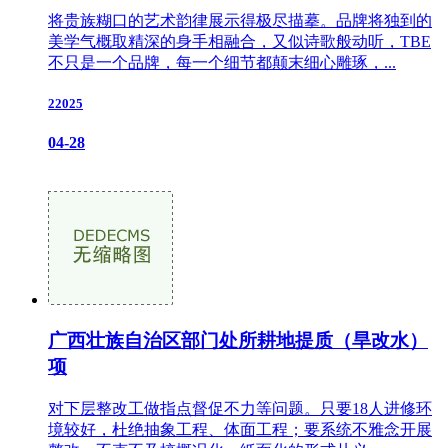
将贵族糊口的艺术韵律展示得极尽描摹。品牌将独到的
美学气概取精深的身手相融合，又似诗歌般动听，TBE
不只是一个品牌，每一个细节都颠末细心雕琢，...
22025
04-28
广西壮族自治区部门处所耕地提质（旱改水）
项
对下层整改工做指点督促不力等问题。只要18人进修环
境较好，杜绝抽象工程、体面工程；要系统不雅念开展