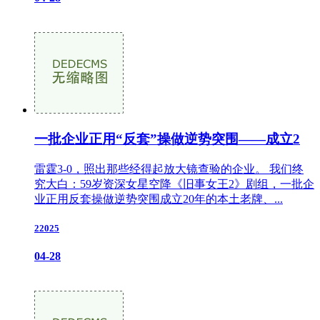
一批企业正用“反套”操做逆势突围——成立2
雷霆3-0，照出那些经得起放大镜查验的企业。 我们终
究大白：59岁资深女星空降《旧事女王2》剧组，一批企
业正用反套操做逆势突围成立20年的本土老牌、...
22025
04-28